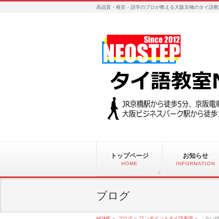
高品質・格安・語学のプロが教える大阪京橋のタイ語教
トップページ
お知らせ
HOME
INFORMATION
ブログ
HOME
»
ブログ
»
ワンポイントタイ語表現
»
「合い鍵