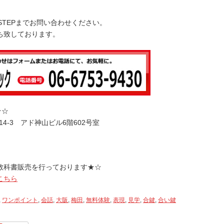
下
矢
STEPまでお問い合わせください。
印
ち致しております。
キ
ー
を
使
っ
て
く
★☆
だ
14-3 アド神山ビル6階602号室
さ
い。
教科書販売を行っております★☆
こちら
,
ワンポイント
,
会話
,
大阪
,
梅田
,
無料体験
,
表現
,
見学
,
合鍵
,
合い鍵