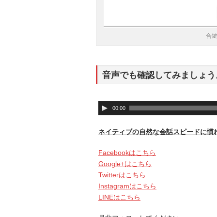
合
音声でも確認してみましょう
音
00:00
声
プ
ネイティブの自然な会話スピードに慣
レ
ー
Facebookはこちら
ヤ
Google+はこちら
ー
Twitterはこちら
Instagramはこちら
LINEはこちら