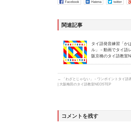
Facebook
Hatena
twitter
関連記事
タイ語発音練習「か
ル」－動画でタイ語レッ
阪京橋のタイ語教室NE
←
「わざとじゃない」－ワンポイントタイ語
| 大阪梅田のタイ語教室NEOSTEP
コメントを残す